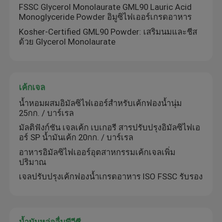
FSSC Glycerol Monolaurate GML90 Lauric Acid
Monoglyceride Powder อิมูซิไฟเออร์เกรดอาหาร
Kosher-Certified GML90 Powder: เสริมนมและชีส
ด้วย Glycerol Monolaurate
เค้กเจล
น้ำหอมผสมอิมัลซิไฟเออร์สำหรับเค้กฟองน้ำนุ่ม
25กก. / บาร์เรล
มัลติฟังก์ชัน เจลเค้ก เบเกอรี สารปรับปรุงอิมัลซิไฟเอ
อร์ SP น้ำมันเค้ก 20กก. / บาร์เรล
อาหารอิมัลซิไฟเออร์อุตสาหกรรมเค้กเจลเพิ่ม
ปริมาณ
เจลปรับปรุงเค้กฟองน้ำเกรดอาหาร ISO FSSC รับรอง
น้ำมันหล่อลื่นพีวีซี