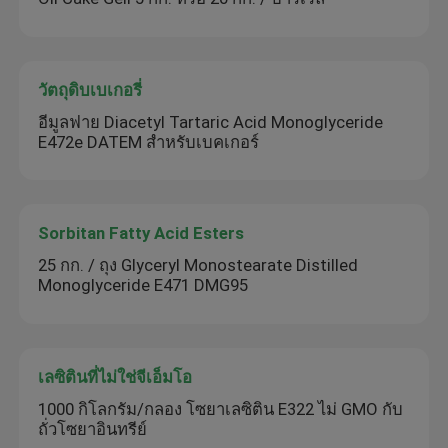
วัตถุดิบเบเกอรี่
อีมูลฟาย Diacetyl Tartaric Acid Monoglyceride
E472e DATEM สําหรับเบคเกอร์
Sorbitan Fatty Acid Esters
25 กก. / ถุง Glyceryl Monostearate Distilled
Monoglyceride E471 DMG95
เลซิตินที่ไม่ใช่จีเอ็มโอ
1000 กิโลกรัม/กลอง โซยาเลซิติน E322 ไม่ GMO กับ
ถั่วโซยาอินทรีย์