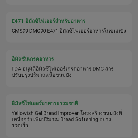
E471 อิมัลซิไฟเออร์สำหรับอาหาร
GMS99 DMG90 E471 อิมัลซิไฟเออร์อาหารในขนมปัง
อิมัลชันเกรดอาหาร
FDA อนุมัติอิมัลซิไฟเออร์เกรดอาหาร DMG สาร
ปรับปรุงปริมาณเนื้อขนมปัง
อิมัลซิไฟเออร์อาหารธรรมชาติ
Yellowish Gel Bread Improver โครงสร้างขนมปังที่
เหนือกว่า เพิ่มปริมาณ Bread Softening อย่าง
รวดเร็ว