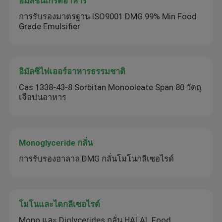
อิมัลชันเกรดอาหาร
การรับรองมาตรฐาน ISO9001 DMG 99% Min Food
Grade Emulsifier
อิมัลซิไฟเออร์อาหารธรรมชาติ
Cas 1338-43-8 Sorbitan Monooleate Span 80 วัตถุ
เจือปนอาหาร
Monoglyceride กลั่น
การรับรองฮาลาล DMG กลั่นโมโนกลีเซอไรด์
โมโนและไดกลีเซอไรด์
Mono และ Diglycerides กลั่น HALAL Food