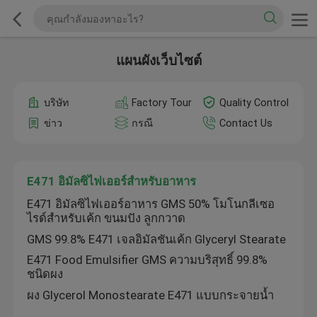
แผนผังเว็บไซต์
บริษัท
Factory Tour
Quality Control
ข่าว
กรณี
Contact Us
E471 อิมัลซิไฟเออร์สำหรับอาหาร
E471 อิมัลซิไฟเออร์อาหาร GMS 50% โมโนกลีเซอ
ไรด์สำหรับเค้ก ขนมปัง ลูกกวาด
GMS 99.8% E471 เจลอิมัลชันเค้ก Glyceryl Stearate
E471 Food Emulsifier GMS ความบริสุทธิ์ 99.8%
ชนิดผง
ผง Glycerol Monostearate E471 แบบกระจายน้ำ