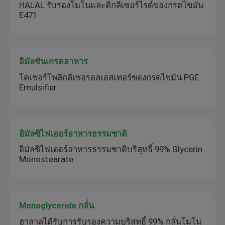
HALAL รับรองโมโนและดิกลีเซอร์ไรด์ของกรดไขมัน
E471
อิมัลชันเกรดอาหาร
โคเชอร์โพลีกลีเซอรอลเอสเทอร์ของกรดไขมัน PGE
Emulsifier
อิมัลซิไฟเออร์อาหารธรรมชาติ
อิมัลซิไฟเออร์อาหารธรรมชาติบริสุทธิ์ 99% Glycerin
Monostearate
Monoglyceride กลั่น
ฮาลาลได้รับการรับรองความบริสุทธิ์ 99% กลั่นโมโน