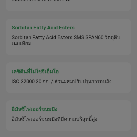
Sorbitan Fatty Acid Esters
Sorbitan Fatty Acid Esters SMS SPAN60 วัตถุดิบ
เนยเทียม
เลซิตินที่ไม่ใช่จีเอ็มโอ
ISO 22000 20 กก. / ส่วนผสมปรับปรุงการอบถัง
อิมัลซิไฟเออร์ขนมปัง
อิมัลซิไฟเออร์ขนมปังที่มีความบริสุทธิ์สูง