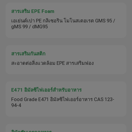
สารเสริม EPE Foam
เอเย่นต์เปา PE กลิเซอริน โมโนสเตอเรต GMS 95 /
gMS 99 / dMG95
สารเสริมกันสติก
สะอาดต่อสิ่งแวดล้อม EPE สารเสริมฟอง
E471 อิมัลซิไฟเออร์สำหรับอาหาร
Food Grade E471 อิมัลซิไฟเออร์อาหาร CAS 123-
94-4