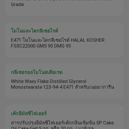
Grade
โมโนและไดกลีเซอไรด์
E471 โมโนและไดกลีเซอไรด์ HALAL KOSHER
FSSC22000 GMS 95 DMG 95
กลีเซอรอลโมโนสเตียเรต
White Waxy Flake Distilled Glycerol
Monostearate 123-94-4 E471 สำหรับเนยมาการีน
เค้กอิมัลซิไฟเออร์
สารปรับปรุงอิมัลซิไฟเออร์เค้กกลิ่นเข้มข้น SP Cake
Oil Cake Gell 5 กก. หรือ 20 กก. / บาร์เรล