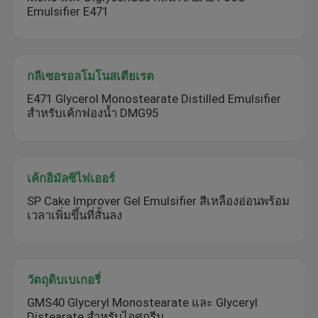
Emulsifier E471
กลีเซอรอลโมโนสเตียเรต
E471 Glycerol Monostearate Distilled Emulsifier
สำหรับเค้กฟองน้ำ DMG95
เค้กอิมัลซิไฟเออร์
SP Cake Improver Gel Emulsifier สีเหลืองอ่อนพร้อม
เวลาเพิ่มขึ้นที่สั้นลง
วัตถุดิบเบเกอรี่
GMS40 Glyceryl Monostearate และ Glyceryl
Distearate สำหรับไอศกรีม