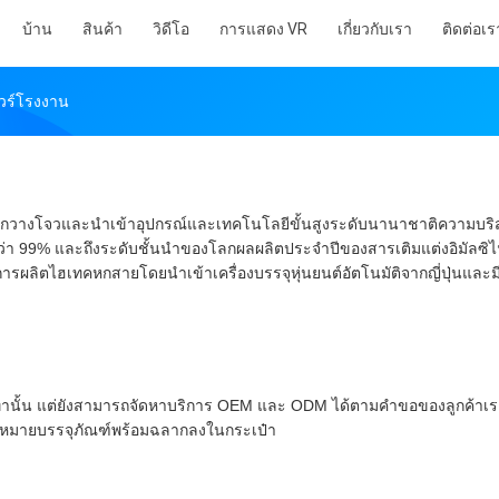
บ้าน
สินค้า
วิดีโอ
การแสดง VR
เกี่ยวกับเรา
ติดต่อเร
วร์โรงงาน
กวางโจวและนำเข้าอุปกรณ์และเทคโนโลยีขั้นสูงระดับนานาชาติความบริสุ
ากกว่า 99% และถึงระดับชั้นนำของโลกผลผลิตประจำปีของสารเติมแต่งอิมัลซิ
การผลิตไฮเทคหกสายโดยนำเข้าเครื่องบรรจุหุ่นยนต์อัตโนมัติจากญี่ปุ่นและมีต
่านั้น แต่ยังสามารถจัดหาบริการ OEM และ ODM ได้ตามคำขอของลูกค้าเ
รื่องหมายบรรจุภัณฑ์พร้อมฉลากลงในกระเป๋า