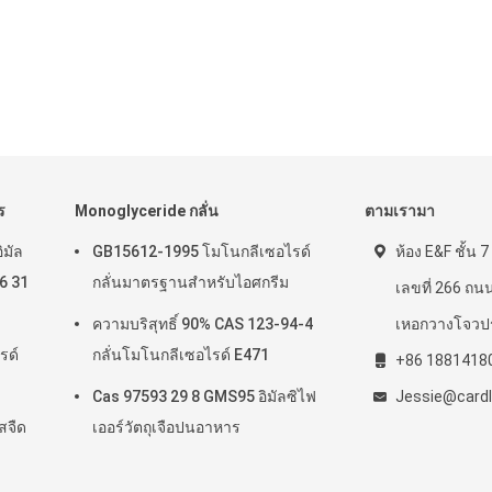
ร
Monoglyceride กลั่น
ตามเรามา
ิมัล
GB15612-1995 โมโนกลีเซอไรด์
ห้อง E&F ชั้น 
6 31
กลั่นมาตรฐานสำหรับไอศกรีม
เลขที่ 266 ถน
ความบริสุทธิ์ 90% CAS 123-94-4
เหอกวางโจวป
รด์
กลั่นโมโนกลีเซอไรด์ E471
+86 1881418
Cas 97593 29 8 GMS95 อิมัลซิไฟ
Jessie@cardl
สจืด
เออร์วัตถุเจือปนอาหาร