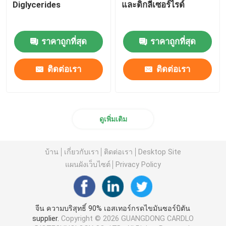
Diglycerides
และดิกลีเซอร์ไรด์
ราคาถูกที่สุด
ราคาถูกที่สุด
ติดต่อเรา
ติดต่อเรา
ดูเพิ่มเติม
บ้าน
เกี่ยวกับเรา
ติดต่อเรา
Desktop Site
แผนผังเว็บไซต์
Privacy Policy
จีน ความบริสุทธิ์ 90% เอสเทอร์กรดไขมันซอร์บิตัน
supplier.
Copyright © 2026 GUANGDONG CARDLO