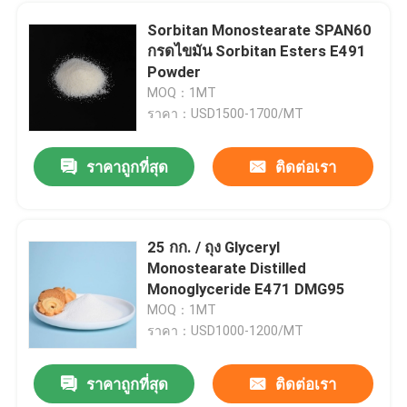
Sorbitan Monostearate SPAN60
วัตถุดิบเบเกอรี่
กรดไขมัน Sorbitan Esters E491
Powder
MOQ：1MT
Sorbitan Fatty Acid Esters
ราคา：USD1500-1700/MT
เลซิตินที่ไม่ใช่จีเอ็มโอ
ราคาถูกที่สุด
ติดต่อเรา
อิมัลซิไฟเออร์ขนมปัง
25 กก. / ถุง Glyceryl
Monostearate Distilled
อิมัลซิไฟเออร์เบเกอรี่
Monoglyceride E471 DMG95
MOQ：1MT
ไอศครีมอิมัลซิไฟเออร์
ราคา：USD1000-1200/MT
ราคาถูกที่สุด
ติดต่อเรา
กลีเซอรอลโมโนลอเรต