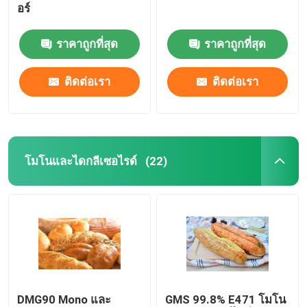
อร์
ราคาถูกที่สุด
ราคาถูกที่สุด
ติดต่อเรา
ติดต่อเรา
โมโนและไดกลีเซอไรด์
(22)
DMG90 Mono และ
GMS 99.8% E471 โมโน