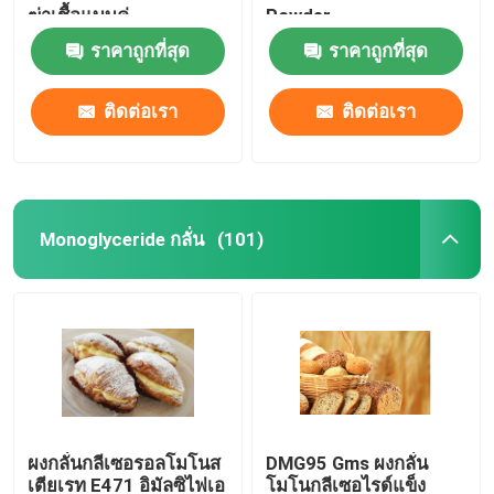
ฆ่าเชื้อแบบคู่
Powder
ราคาถูกที่สุด
ราคาถูกที่สุด
ติดต่อเรา
ติดต่อเรา
Monoglyceride กลั่น
(101)
ผงกลั่นกลีเซอรอลโมโนส
DMG95 Gms ผงกลั่น
เตียเรท E471 อิมัลซิไฟเอ
โมโนกลีเซอไรด์แข็ง