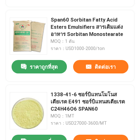
เค้กเจล
Span60 Sorbitan Fatty Acid
Esters Emulsifiers สารเติมแต่ง
น้ำมันหล่อลื่นพีวีซี
อาหาร Sorbitan Monostearate
MOQ：1 ตัน
ราคา：USD1000-2000/ton
สารเสริม EPE Foam
ราคาถูกที่สุด
ติดต่อเรา
สารเสริมกันสติก
1338-41-6 ซอร์บิแทนโมโนส
เตียเรต E491 ซอร์บิแทนสเตียเรต
C24H46O6 SPAN60
MOQ：1MT
ราคา：USD27000-3600/MT