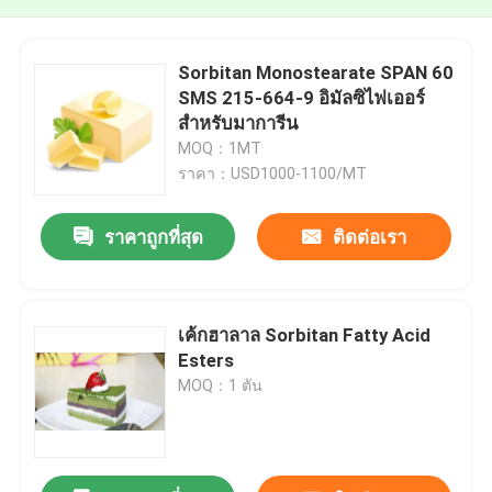
Sorbitan Monostearate SPAN 60
SMS 215-664-9 อิมัลซิไฟเออร์
สำหรับมาการีน
MOQ：1MT
ราคา：USD1000-1100/MT
ราคาถูกที่สุด
ติดต่อเรา
เค้กฮาลาล Sorbitan Fatty Acid
Esters
MOQ：1 ตัน