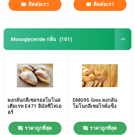
ติดต่อเรา
ติดต่อเรา
Monoglyceride กลั่น
(101)
ผงกลั่นกลีเซอรอลโมโนส
DMG95 Gms ผงกลั่น
เตียเรท E471 อิมัลซิไฟเอ
โมโนกลีเซอไรด์แข็ง
อร์
ราคาถูกที่สุด
ราคาถูกที่สุด