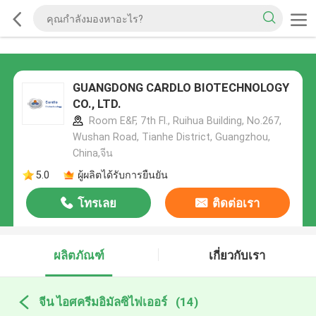
GUANGDONG CARDLO BIOTECHNOLOGY
CO., LTD.
Room E&F, 7th Fl., Ruihua Building, No.267,
Wushan Road, Tianhe District, Guangzhou,
China,จีน
5.0
ผู้ผลิตได้รับการยืนยัน
โทรเลย
ติดต่อเรา
ผลิตภัณฑ์
เกี่ยวกับเรา
จีน ไอศครีมอิมัลซิไฟเออร์
(14)