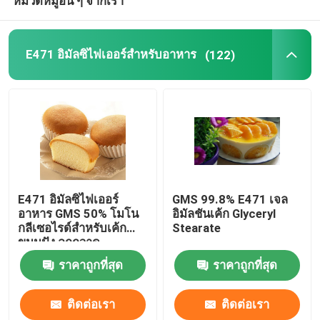
หมวดหมู่อื่น ๆ จากเรา
เค้กเจล
E471 อิมัลซิไฟเออร์สำหรับอาหาร
(122)
น้ำมันหล่อลื่นพีวีซี
สารเสริม EPE Foam
สารเสริมกันสติก
E471 อิมัลซิไฟเออร์
GMS 99.8% E471 เจล
อาหาร GMS 50% โมโน
อิมัลชันเค้ก Glyceryl
กลีเซอไรด์สำหรับเค้ก
Stearate
ขนมปัง ลูกกวาด
ราคาถูกที่สุด
ราคาถูกที่สุด
ติดต่อเรา
ติดต่อเรา