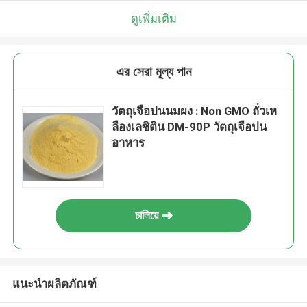
ดูเพิ่มเติม
এর সেরা মূল্য পান
วัตถุเจือปนนมผง : Non GMO ถั่วเห
ลืองเลซิติน DM-90P วัตถุเจือปน
อาหาร
চালিয়ে
แนะนำผลิตภัณฑ์