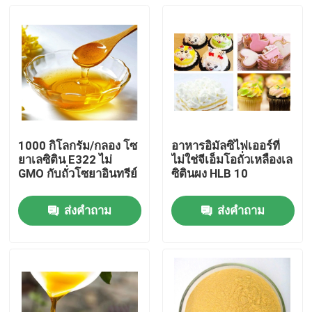
1000 กิโลกรัม/กลอง โซ
อาหารอิมัลซิไฟเออร์ที่
ยาเลซิติน E322 ไม่
ไม่ใช่จีเอ็มโอถั่วเหลืองเล
GMO กับถั่วโซยาอินทรีย์
ซิตินผง HLB 10
ส่งคำถาม
ส่งคำถาม
บ้าน
สินค้า
วิดีโอ