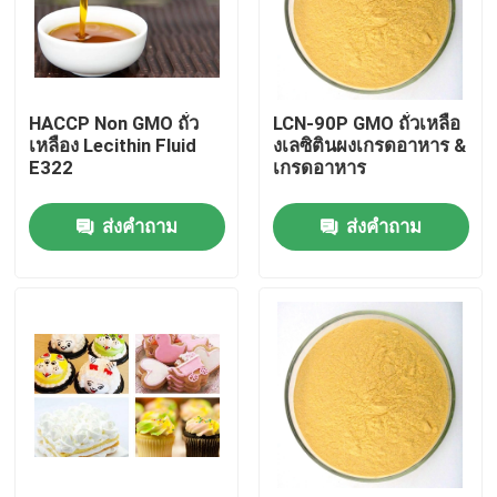
การแสดง VR
HACCP Non GMO ถั่ว
LCN-90P GMO ถั่วเหลือ
เกี่ยวกับเรา
เหลือง Lecithin Fluid
งเลซิตินผงเกรดอาหาร &
E322
เกรดอาหาร
ทัวร์โรงงาน
ส่งคำถาม
ส่งคำถาม
ควบคุมคุณภาพ
ติดต่อเรา
ข่าว
ขอใบเสนอราคา