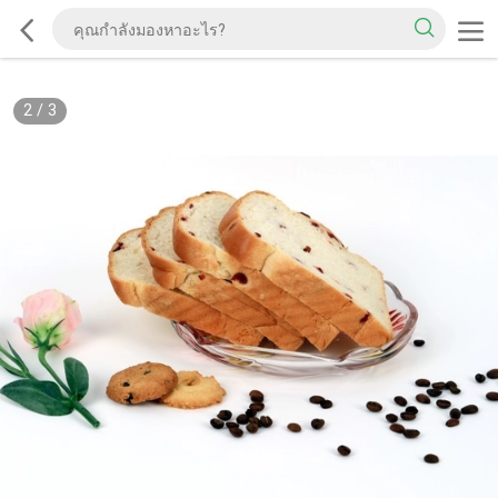
2
/
3