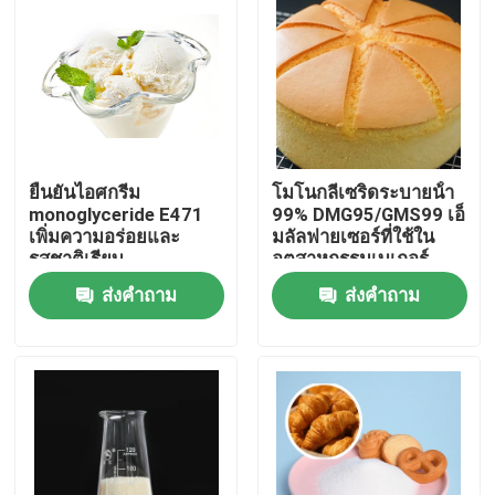
การแสดง VR
เกี่ยวกับเรา
ยืนยันไอศกรีม
โมโนกลีเซริดระบายน้ํา
ทัวร์โรงงาน
monoglyceride E471
99% DMG95/GMS99 เอ็
เพิ่มความอร่อยและ
มลัลฟายเซอร์ที่ใช้ใน
รสชาติเรียบ
อุตสาหกรรมเบเกอร์
ควบคุมคุณภาพ
ส่งคำถาม
ส่งคำถาม
ติดต่อเรา
ข่าว
ขอใบเสนอราคา