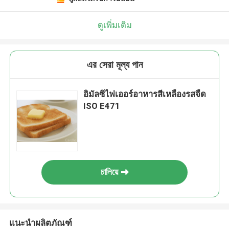
ดูเพิ่มเติม
এর সেরা মূল্য পান
อิมัลซิไฟเออร์อาหารสีเหลืองรสจืด
ISO E471
চালিয়ে
แนะนำผลิตภัณฑ์