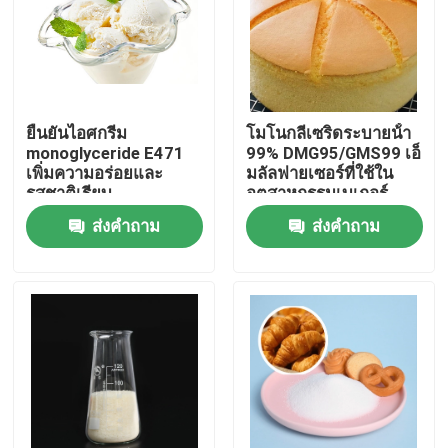
การแสดง VR
เกี่ยวกับเรา
ยืนยันไอศกรีม
โมโนกลีเซริดระบายน้ํา
monoglyceride E471
99% DMG95/GMS99 เอ็
เพิ่มความอร่อยและ
มลัลฟายเซอร์ที่ใช้ใน
ทัวร์โรงงาน
รสชาติเรียบ
อุตสาหกรรมเบเกอร์
ส่งคำถาม
ส่งคำถาม
ควบคุมคุณภาพ
ติดต่อเรา
ข่าว
ขอใบเสนอราคา