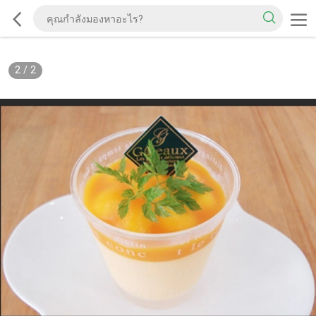
2
/
2