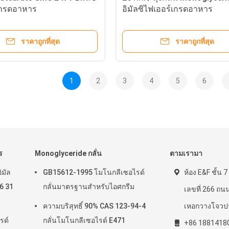
เกรดอาหาร
อิมัลซิไฟเออร์เกรดอาหาร
ราคาถูกที่สุด
ราคาถูกที่สุด
1
2
3
4
5
6
ร
Monoglyceride กลั่น
ตามเรามา
ิมัล
GB15612-1995 โมโนกลีเซอไรด์
ห้อง E&F ชั้น 
6 31
กลั่นมาตรฐานสำหรับไอศกรีม
เลขที่ 266 ถน
ความบริสุทธิ์ 90% CAS 123-94-4
เหอกวางโจวป
รด์
กลั่นโมโนกลีเซอไรด์ E471
+86 1881418