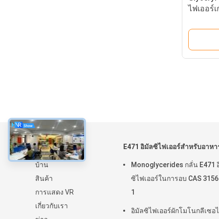
ไฟเออร์
เกี่ยวกับ
E471 อิมัลซิไฟเออร์สำหรับอาหา
บ้าน
Monoglycerides กลั่น E471 อ
สินค้า
ซิไฟเออร์ในการอบ CAS 3156
การแสดง VR
1
เกี่ยวกับเรา
อิมัลซิไฟเออร์ผักโมโนกลีเซอไ