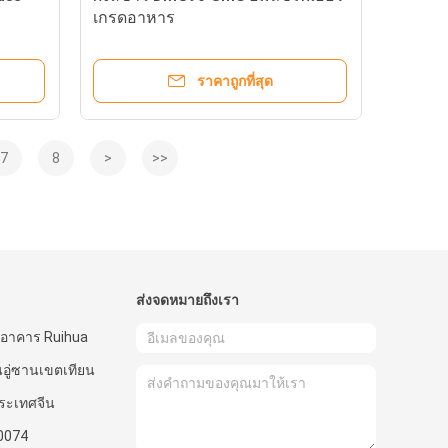
เกรดอาหาร
ราคาถูกที่สุด
7
8
>
>>
ส่งจดหมายถึงเรา
7 อาคาร Ruihua
นอู่ซานเขตเทียน
ระเทศจีน
0074