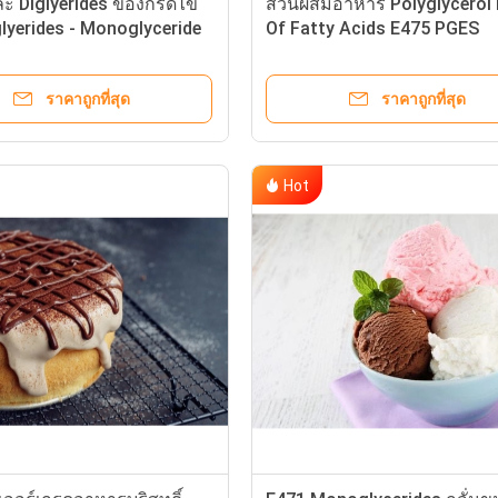
ะ Diglyerides ของกรดไข
ส่วนผสมอาหาร Polyglycerol 
glyerides - Monoglyceride
Of Fatty Acids E475 PGES
MS40
ราคาถูกที่สุด
ราคาถูกที่สุด
Hot