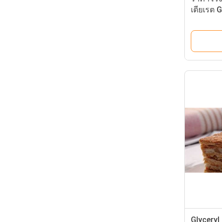
เตียเรต 
อาหารส
Glyceryl