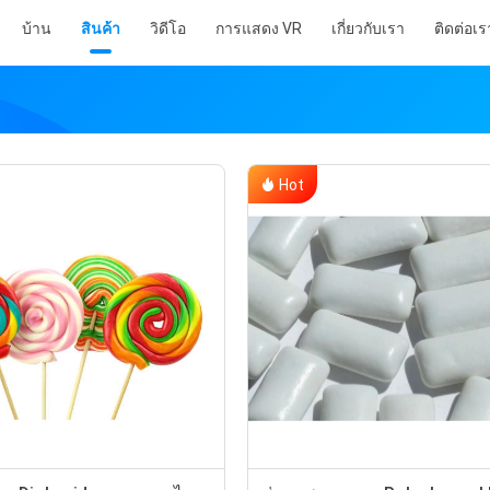
บ้าน
สินค้า
วิดีโอ
การแสดง VR
เกี่ยวกับเรา
ติดต่อเร
Hot