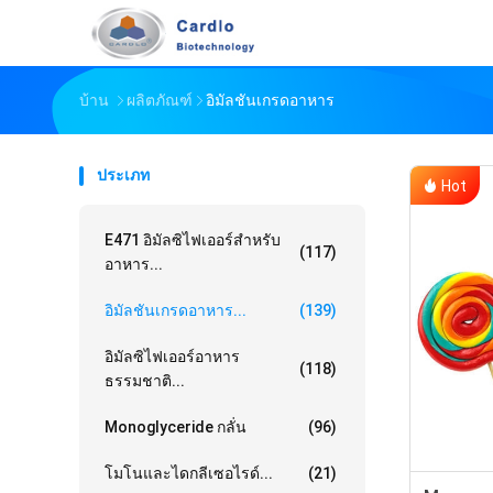
บ้าน
ผลิตภัณฑ์
อิมัลชันเกรดอาหาร
ประเภท
Hot
E471 อิมัลซิไฟเออร์สำหรับ
(117)
อาหาร...
อิมัลชันเกรดอาหาร...
(139)
อิมัลซิไฟเออร์อาหาร
(118)
ธรรมชาติ...
Monoglyceride กลั่น
(96)
โมโนและไดกลีเซอไรด์...
(21)