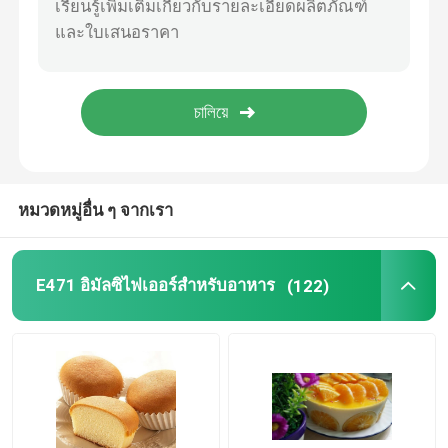
วัตถุดิบเบเกอรี่
Sorbitan Fatty Acid Esters
เลซิตินที่ไม่ใช่จีเอ็มโอ
หมวดหมู่อื่น ๆ จากเรา
อิมัลซิไฟเออร์ขนมปัง
E471 อิมัลซิไฟเออร์สำหรับอาหาร
(122)
อิมัลซิไฟเออร์เบเกอรี่
ไอศครีมอิมัลซิไฟเออร์
กลีเซอรอลโมโนลอเรต