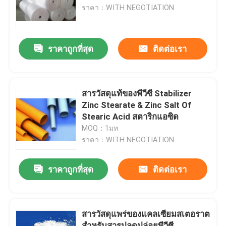
ราคา：WITH NEGOTIATION
การแสดง VR
ราคาถูกที่สุด
ติดต่อเรา
เกี่ยวกับเรา
ทัวร์โรงงาน
สารวัสดุแท้ของพีวีซี Stabilizer
Zinc Stearate & Zinc Salt Of
Stearic Acid สตาริกแอซิด
ควบคุมคุณภาพ
MOQ：1มท
ราคา：WITH NEGOTIATION
ติดต่อเรา
ราคาถูกที่สุด
ติดต่อเรา
ข่าว
สารวัสดุแพร่ของแคลเซียมสเตอราต
ขอใบเสนอราคา
สําหรับสารปลดปล่อยพีวีซี