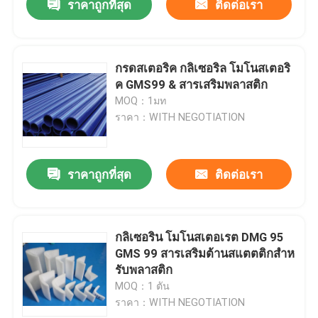
ราคาถูกที่สุด
ติดต่อเรา
กรดสเตอริค กลิเซอริล โมโนสเตอริ
ค GMS99 & สารเสริมพลาสติก
MOQ：1มท
ราคา：WITH NEGOTIATION
ราคาถูกที่สุด
ติดต่อเรา
กลิเซอริน โมโนสเตอเรต DMG 95
GMS 99 สารเสริมต้านสแตตติกสําห
รับพลาสติก
MOQ：1 ตัน
ราคา：WITH NEGOTIATION