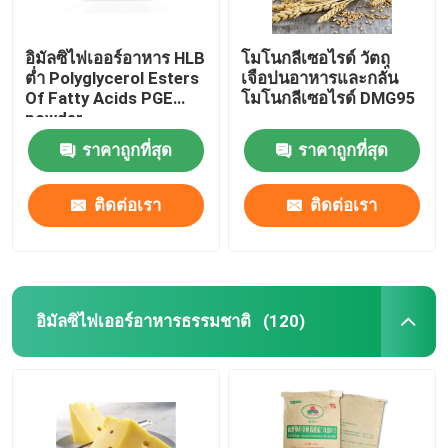
อิมัลซิไฟเออร์อาหาร HLB
โมโนกลีเซอไรด์ วัตถุ
ต่ำ Polyglycerol Esters
เจือปนอาหารและกลั่น
Of Fatty Acids PGE
โมโนกลีเซอไรด์ DMG95
powder
ราคาถูกที่สุด
ราคาถูกที่สุด
ติดต่อเรา
ติดต่อเรา
อิมัลซิไฟเออร์อาหารธรรมชาติ
(120)