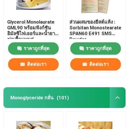
Glycerol Monolaurate
ส่วนผสมของยีสต์แห้ง :
GML90 พร้อมฟังก์ชัน
Sorbitan Monostearate
อิมัลซิไฟเออร์และน้ำยา
SPAN60 E491 SMS
ฆ่าเชื้อแบบคู่
Powder
ราคาถูกที่สุด
ราคาถูกที่สุด
ติดต่อเรา
ติดต่อเรา
Monoglyceride กลั่น
(101)