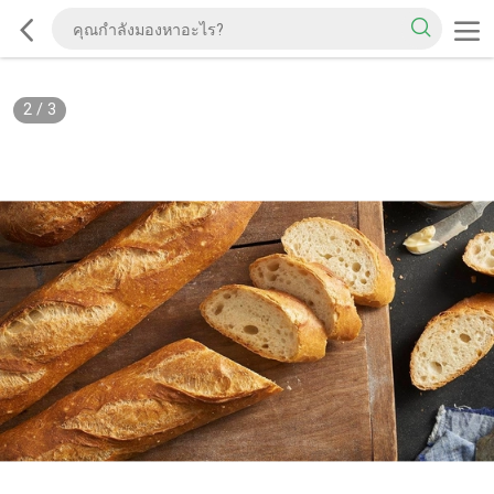
2
/
3