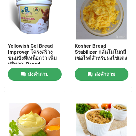
การแสดง VR
เกี่ยวกับเรา
Yellowish Gel Bread
Kosher Bread
Improver โครงสร้าง
Stabilizer กลั่นโมโนกลี
ทัวร์โรงงาน
ขนมปังที่เหนือกว่า เพิ่ม
เซอไรด์สำหรับผงไข่แดง
ปริมาณ Bread
Softening อย่างรวดเร็ว
ส่งคำถาม
ส่งคำถาม
ควบคุมคุณภาพ
ติดต่อเรา
ข่าว
ขอใบเสนอราคา