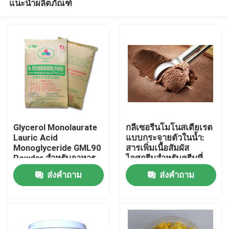
แนะนำผลิตภัณฑ์
Glycerol Monolaurate
กลีเซอรีนโมโนสเตียเรต
Lauric Acid
แบบกระจายตัวในน้ำ:
Monoglyceride GML90
สารเพิ่มเนื้อสัมผัส
Powder สำหรับอาหาร
ไอศกรีมสำหรับครีมที่
บ้าน
แข็งและเนียน
ส่งคำถาม
ส่งคำถาม
สินค้า
วิดีโอ