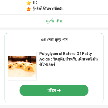
5.0
ผู้ผลิตได้รับการยืนยัน
ดูเพิ่มเติม
এর সেরা মূল্য পান
Polyglycerol Esters Of Fatty
Acids : วัตถุดิบสำหรับเค้กเจลอิมัล
ซิไฟเออร์
চালিয়ে