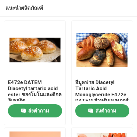
แนะนำผลิตภัณฑ์
E472e DATEM
อีมูลฟาย Diacetyl
Diacetyl tartaric acid
Tartaric Acid
ester ของโมโนและดิกล
Monoglyceride E472e
บ้าน
ลิเซอริด
DATEM สําหรับเบคเกอร์
ส่งคำถาม
ส่งคำถาม
สินค้า
วิดีโอ