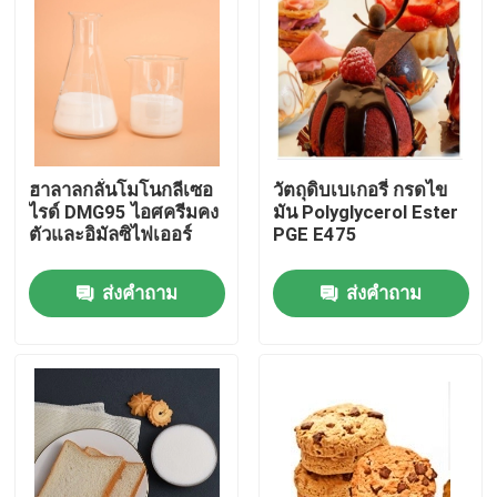
การแสดง VR
เกี่ยวกับเรา
ฮาลาลกลั่นโมโนกลีเซอ
วัตถุดิบเบเกอรี่ กรดไข
ทัวร์โรงงาน
ไรด์ DMG95 ไอศครีมคง
มัน Polyglycerol Ester
ตัวและอิมัลซิไฟเออร์
PGE E475
ควบคุมคุณภาพ
ส่งคำถาม
ส่งคำถาม
ติดต่อเรา
ข่าว
ขอใบเสนอราคา