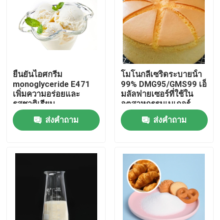
การแสดง VR
เกี่ยวกับเรา
ยืนยันไอศกรีม
โมโนกลีเซริดระบายน้ํา
monoglyceride E471
99% DMG95/GMS99 เอ็
ทัวร์โรงงาน
เพิ่มความอร่อยและ
มลัลฟายเซอร์ที่ใช้ใน
รสชาติเรียบ
อุตสาหกรรมเบเกอร์
ส่งคำถาม
ส่งคำถาม
ควบคุมคุณภาพ
ติดต่อเรา
ข่าว
ขอใบเสนอราคา