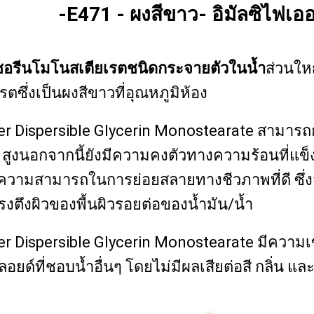
-
E471
- ผงสีขาว
- อิมัลซิไฟเ
ซอรีนโมโนสเตียเรตชนิดกระจายตัวในน้ำ
ส่วนให
เรตซึ่งเป็นผงสีขาวที่อุณหภูมิห้อง
r Dispersible Glycerin Monostearate สามารถกร
สูงนอกจากนี้ยังมีความคงตัวทางความร้อนที่แข
วามสามารถในการย่อยสลายทางชีวภาพที่ดี ซึ่งส
งตึงผิวของพื้นผิวรอยต่อของน้ำมัน/น้ำ
r Dispersible Glycerin Monostearate มีความเข้
อยด์ที่ชอบน้ำอื่นๆ โดยไม่มีผลเสียต่อสี กลิ่น 