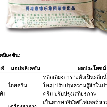
ลิเคชัน:
พ์
แอปพลิเคชัน
ผลประโยชน์
หลีกเลี่ยงการก่อตัวเป็นผลึก
ไอศครีม
ใหญ่ ปรับปรุงความรู้สึกในปา
์ I
ครีม ปรับปรุงเสถียรภาพ
เป็นสารทำอิมัลซิไฟเออร์ ส
เครื่องสำอาง