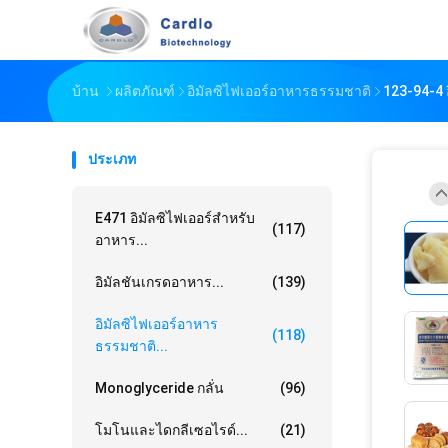
บ้าน
ผลิตภัณฑ์
อิมัลซิไฟเออร์อาหารธรรมชาติ
123-94-4 
ประเภท
E471 อิมัลซิไฟเออร์สำหรับ
(117)
อาหาร...
อิมัลชันเกรดอาหาร...
(139)
อิมัลซิไฟเออร์อาหาร
(118)
ธรรมชาติ...
Monoglyceride กลั่น
(96)
โมโนและไดกลีเซอไรด์...
(21)