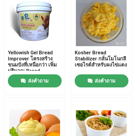
การแสดง VR
เกี่ยวกับเรา
Yellowish Gel Bread
Kosher Bread
ทัวร์โรงงาน
Improver โครงสร้าง
Stabilizer กลั่นโมโนกลี
ขนมปังที่เหนือกว่า เพิ่ม
เซอไรด์สำหรับผงไข่แดง
ปริมาณ Bread
ควบคุมคุณภาพ
Softening อย่างรวดเร็ว
ส่งคำถาม
ส่งคำถาม
ติดต่อเรา
ข่าว
ขอใบเสนอราคา