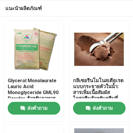
แนะนำผลิตภัณฑ์
Glycerol Monolaurate
กลีเซอรีนโมโนสเตียเรต
Lauric Acid
แบบกระจายตัวในน้ำ:
Monoglyceride GML90
สารเพิ่มเนื้อสัมผัส
บ้าน
Powder สำหรับอาหาร
ไอศกรีมสำหรับครีมที่
แข็งและเนียน
ส่งคำถาม
ส่งคำถาม
สินค้า
วิดีโอ