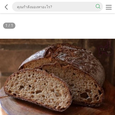
1
/
1