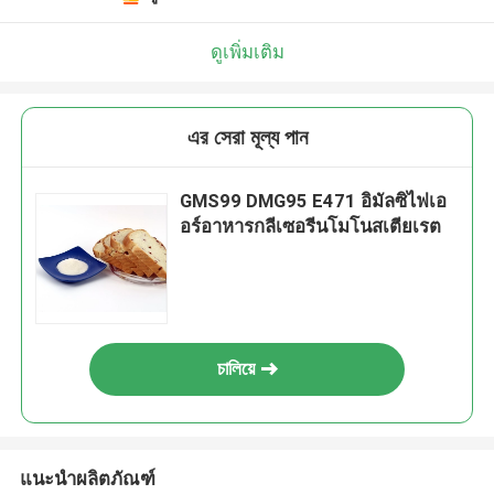
ดูเพิ่มเติม
এর সেরা মূল্য পান
GMS99 DMG95 E471 อิมัลซิไฟเอ
อร์อาหารกลีเซอรีนโมโนสเตียเรต
চালিয়ে
แนะนำผลิตภัณฑ์