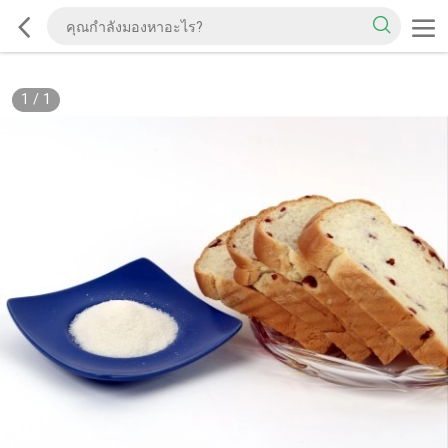
1
/
1