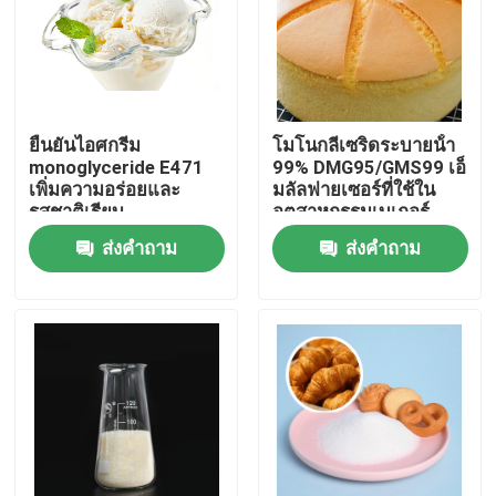
การแสดง VR
เกี่ยวกับเรา
ยืนยันไอศกรีม
โมโนกลีเซริดระบายน้ํา
monoglyceride E471
99% DMG95/GMS99 เอ็
เพิ่มความอร่อยและ
มลัลฟายเซอร์ที่ใช้ใน
ทัวร์โรงงาน
รสชาติเรียบ
อุตสาหกรรมเบเกอร์
ส่งคำถาม
ส่งคำถาม
ควบคุมคุณภาพ
ติดต่อเรา
ข่าว
ขอใบเสนอราคา