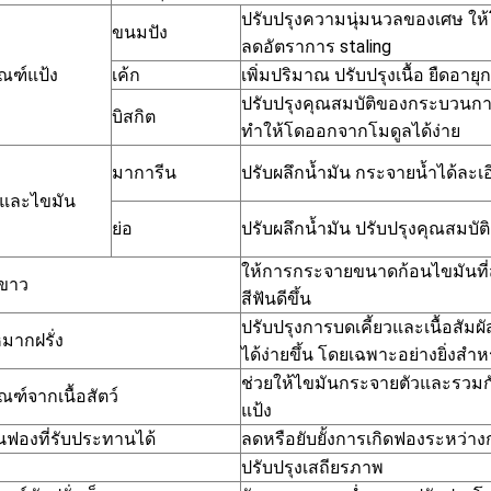
ปรับปรุงความนุ่มนวลของเศษ ให
ขนมปัง
ลดอัตราการ staling
ัณฑ์แป้ง
เค้ก
เพิ่มปริมาณ ปรับปรุงเนื้อ ยืดอายุ
ปรับปรุงคุณสมบัติของกระบวนการ
บิสกิต
ทำให้โดออกจากโมดูลได้ง่าย
มาการีน
ปรับผลึกน้ำมัน กระจายน้ำได้ละ
นและไขมัน
ย่อ
ปรับผลึกน้ำมัน ปรับปรุงคุณสมบั
ให้การกระจายขนาดก้อนไขมันที่
ขาว
สีฟันดีขึ้น
ปรับปรุงการบดเคี้ยวและเนื้อสัมผ
หมากฝรั่ง
ได้ง่ายขึ้น โดยเฉพาะอย่างยิ่งส
ช่วยให้ไขมันกระจายตัวและรวมก
ณฑ์จากเนื้อสัตว์
แป้ง
นฟองที่รับประทานได้
ลดหรือยับยั้งการเกิดฟองระหว่าง
ว
ปรับปรุงเสถียรภาพ