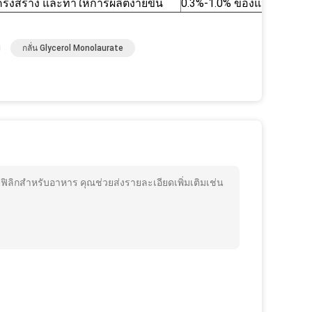
รงสร้าง และทำให้การผลิตง่ายขึ้น
0.3%-1.0% ของแป้ง
กลั่น Glycerol Monolaurate
ฟิลิกสำหรับอาหาร คุณช่วยส่งรายละเอียดเพิ่มเติมเช่น