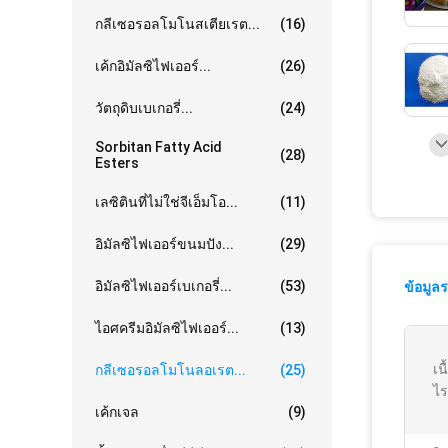
กลีเซอรอลโมโนสเตียเรต...
(16)
เค้กอิมัลซิไฟเออร์...
(26)
วัตถุดิบเบเกอรี่...
(24)
Sorbitan Fatty Acid
(28)
Esters
เลซิตินที่ไม่ใช่จีเอ็มโอ...
(11)
อิมัลซิไฟเออร์ขนมปัง...
(29)
อิมัลซิไฟเออร์เบเกอรี่...
(53)
ข้อมูล
ไอศครีมอิมัลซิไฟเออร์...
(13)
เน
กลีเซอรอลโมโนลอเรต...
(25)
ไร
เค้กเจล
(9)