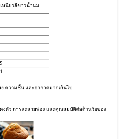
วเหนียวสีขาวน้ำนม
5
1
ับแสง ความชื้น และอากาศมากเกินไป
ามคงตัว การละลายฟอง และคุณสมบัติต่อต้านวัยของ