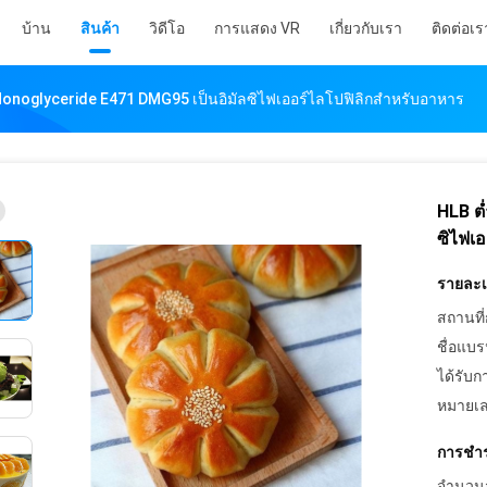
บ้าน
สินค้า
วิดีโอ
การแสดง VR
เกี่ยวกับเรา
ติดต่อเร
น Monoglyceride E471 DMG95 เป็นอิมัลซิไฟเออร์ไลโปฟิลิกสำหรับอาหาร
HLB ต่
ซิไฟเ
รายละเอ
สถานที่
ชื่อแบร
ได้รับก
หมายเล
การชำร
จำนวนสั่