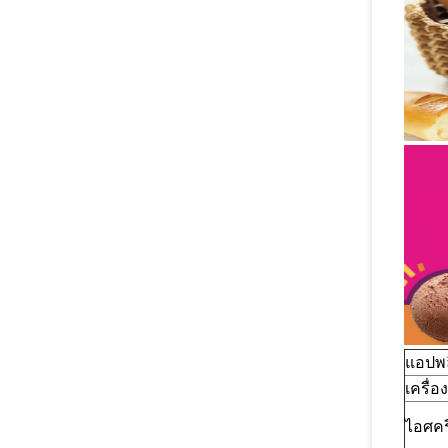
แอปพล
เครื่อ
ไอศคร