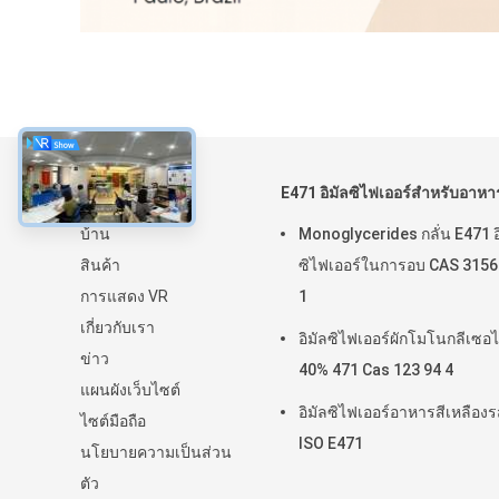
เกี่ยวกับ
E471 อิมัลซิไฟเออร์สำหรับอาหา
บ้าน
Monoglycerides กลั่น E471 อ
สินค้า
ซิไฟเออร์ในการอบ CAS 3156
การแสดง VR
1
เกี่ยวกับเรา
อิมัลซิไฟเออร์ผักโมโนกลีเซอไ
ข่าว
40% 471 Cas 123 94 4
แผนผังเว็บไซต์
อิมัลซิไฟเออร์อาหารสีเหลืองร
ไซต์มือถือ
ISO E471
นโยบายความเป็นส่วน
ตัว