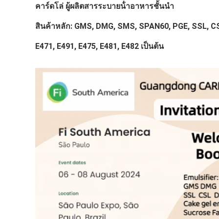
คาร์ดโล่ ผู้ผลิตสารระบายน้ําอาหารชั้นนํา
สินค้าหลัก: GMS, DMG, SMS, SPAN60, PGE, SSL, C
E471, E491, E475, E481, E482 เป็นต้น