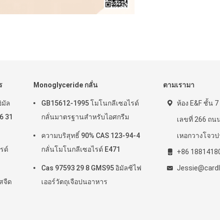
ร
Monoglyceride กลั่น
ตามเรามา
ิมัล
GB15612-1995 โมโนกลีเซอไรด์
ห้อง E&F ชั้น 
6 31
กลั่นมาตรฐานสำหรับไอศกรีม
เลขที่ 266 ถน
ความบริสุทธิ์ 90% CAS 123-94-4
เหอกวางโจวป
รด์
กลั่นโมโนกลีเซอไรด์ E471
+86 1881418
Cas 97593 29 8 GMS95 อิมัลซิไฟ
Jessie@cardl
สจืด
เออร์วัตถุเจือปนอาหาร