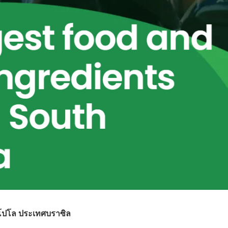
นาโปโล ประเทศบราซิล