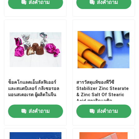
ส่งคำถาม
ส่งคำถาม
ช็อคโกแลตเอ็มลัลฟิเออร์
สารวัสดุแท้ของพีวีซี
และสแตบิเลอร์ กลิเซอรอล
Stabilizer Zinc Stearate
มอนสเตอเรต ผู้ผลิตในจีน
& Zinc Salt Of Stearic
บ้าน
Acid สตาริกแอซิด
ส่งคำถาม
ส่งคำถาม
สินค้า
วิดีโอ