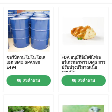
ซอร์บิตาน โมโน โอเล
FDA อนุมัติอิมัลซิไฟเอ
เอต SMO SPAN80
อร์เกรดอาหาร DMG สาร
E494
ปรับปรุงปริมาณเนื้อ
ขนมปัง
บ้าน
ส่งคำถาม
ส่งคำถาม
สินค้า
วิดีโอ