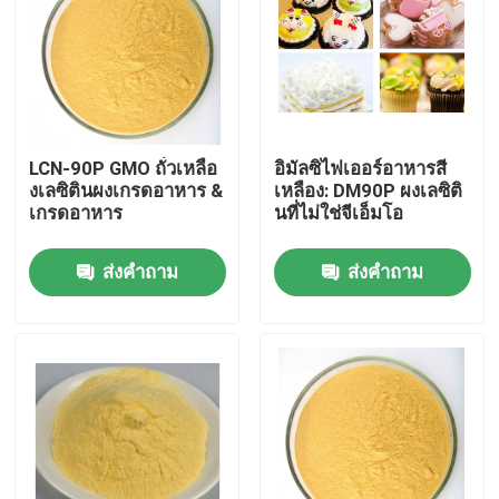
การแสดง VR
เกี่ยวกับเรา
LCN-90P GMO ถั่วเหลือ
อิมัลซิไฟเออร์อาหารสี
งเลซิตินผงเกรดอาหาร &
เหลือง: DM90P ผงเลซิติ
ทัวร์โรงงาน
เกรดอาหาร
นที่ไม่ใช่จีเอ็มโอ
ส่งคำถาม
ส่งคำถาม
ควบคุมคุณภาพ
ติดต่อเรา
ข่าว
ขอใบเสนอราคา