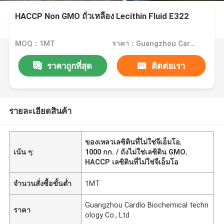
HACCP Non GMO ถั่วเหลือง Lecithin Fluid E322
MOQ：1MT
ราคา：Guangzhou Cardlo Biochemical technology Co., Ltd.
ราคาถูกที่สุด
ติดต่อเรา
รายละเอียดสินค้า
ของเหลวเลซิตินที่ไม่ใช่จีเอ็มโอ
,
เน้น ๆ:
1000 กก. / ถังไม่ใช่เลซิติน GMO
,
HACCP เลซิตินที่ไม่ใช่จีเอ็มโอ
จำนวนสั่งซื้อขั้นต่ำ
1MT
Guangzhou Cardlo Biochemical techn
ราคา
ology Co., Ltd.